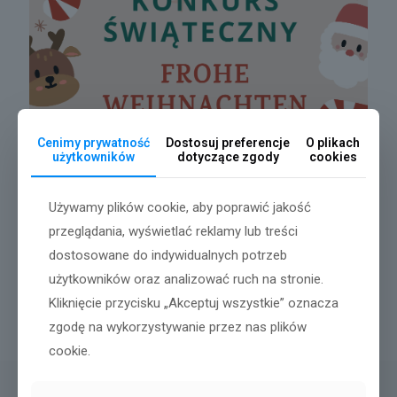
Cenimy prywatność
Dostosuj preferencje
O plikach
użytkowników
dotyczące zgody
cookies
Używamy plików cookie, aby poprawić jakość
Zapraszamy serdecznie do udziału w konkursie na kartkę
przeglądania, wyświetlać reklamy lub treści
bożonarodzeniową w języku niemieckim. Format kartki dowolny.
dostosowane do indywidualnych potrzeb
Na prace czekamy do piątku 06.12.2024.
Za udział w konkursie przewidziane punkty z zachowania oraz
użytkowników oraz analizować ruch na stronie.
oceny dla laureatów.
Kliknięcie przycisku „Akceptuj wszystkie” oznacza
Organizatorzy:
Anna Nowików
zgodę na wykorzystywanie przez nas plików
Katarzyna Kurys-Dzierkowska
cookie.