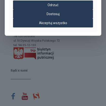
Odrzuć
Dostosuj
Zespół Szkół im. Macieja Rataja w Gościnie
Akceptuj wszystko
78-120 Gościno
ul. IV Dywizji Wojska Polskiego 72
tel. 94-35-12-133
Bądź z nami