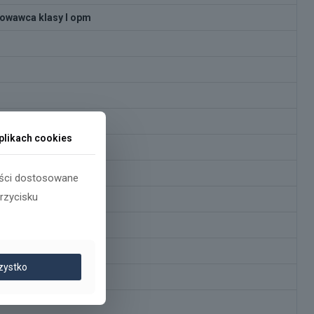
howawca klasy I opm
plikach cookies
reści dostosowane
przycisku
jna
zystko