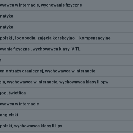
wawca w internacie, wychowanie fizyczne
matyka
matyka
 polski , logopedia, zajęcia korekcyjno – kompensacyjne
wanie fizyczne , wychowawca klasy IV TL
a
enie straży granicznej, wychowawca w internacie
gia, wychowawca w internacie, wychowawca klasy II opw
og, świetlica
wawca w internacie
 angielski
 polski, wychowawca klasy II Lps