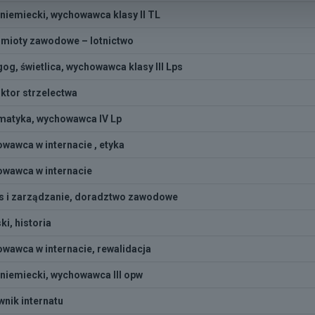
 niemiecki, wychowawca klasy II TL
mioty zawodowe – lotnictwo
og, świetlica, wychowawca klasy III Lps
uktor strzelectwa
atyka, wychowawca IV Lp
wawca w internacie , etyka
wawca w internacie
s i zarządzanie, doradztwo zawodowe
ski, historia
wawca w internacie, rewalidacja
 niemiecki, wychowawca III opw
wnik internatu