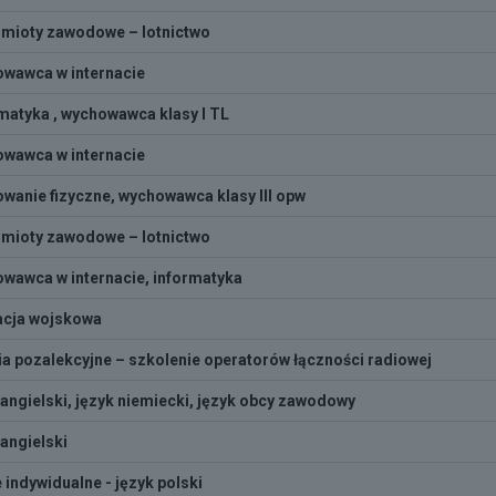
mioty zawodowe – lotnictwo
wawca w internacie
atyka , wychowawca klasy I TL
wawca w internacie
wanie fizyczne, wychowawca klasy III opw
mioty zawodowe – lotnictwo
wawca w internacie, informatyka
acja wojskowa
ia pozalekcyjne – szkolenie operatorów łączności radiowej
 angielski, język niemiecki, język obcy zawodowy
 angielski
e indywidualne - język polski