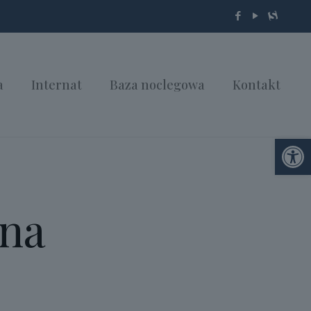
a
Internat
Baza noclegowa
Kontakt
Otwórz 
zna