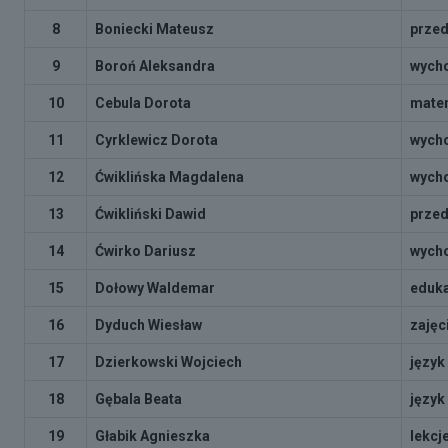
8
Boniecki Mateusz
przed
9
Boroń Aleksandra
wycho
10
Cebula Dorota
matem
11
Cyrklewicz Dorota
wycho
12
Ćwiklińska Magdalena
wycho
13
Ćwikliński Dawid
przed
14
Ćwirko Dariusz
wycho
15
Dołowy Waldemar
eduk
16
Dyduch Wiesław
zajęc
17
Dzierkowski Wojciech
język
18
Gębala Beata
język
19
Głabik Agnieszka
lekcj