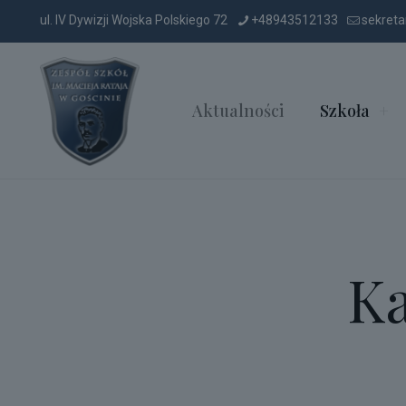
ul. IV Dywizji Wojska Polskiego 72
+48943512133
sekreta
Aktualności
Szkoła
Ka