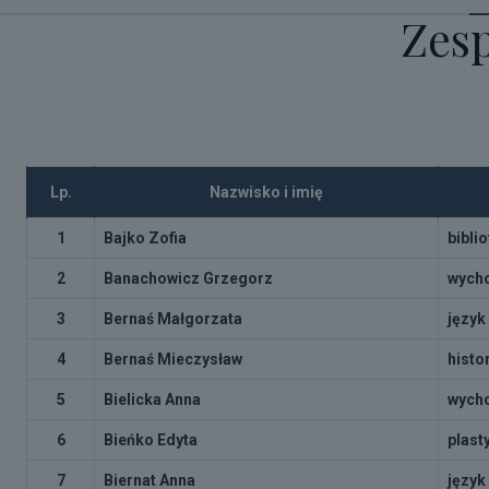
Zesp
Lp.
Nazwisko i imię
1
Bajko Zofia
bibli
2
Banachowicz Grzegorz
wycho
3
Bernaś Małgorzata
język 
4
Bernaś Mieczysław
histo
5
Bielicka Anna
wycho
6
Bieńko Edyta
plast
7
Biernat Anna
język