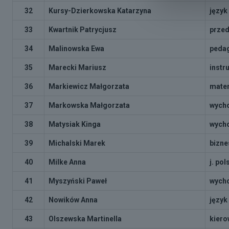
32
Kursy-Dzierkowska Katarzyna
język
33
Kwartnik Patrycjusz
przed
34
Malinowska Ewa
pedag
35
Marecki Mariusz
instr
36
Markiewicz Małgorzata
matem
37
Markowska Małgorzata
wycho
38
Matysiak Kinga
wycho
39
Michalski Marek
bizne
40
Milke Anna
j. pol
41
Myszyński Paweł
wycho
42
Nowików Anna
język
43
Olszewska Martinella
kiero