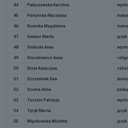
44
Pałaszewska Karolina
wycho
45
Partyńska Marzanna
mate
46
Rowicka Magdalena
mate
47
Siewior Marta
język
48
Słoboda Anna
wycho
49
Steczkiewicz Anna
religi
50
Stola Katarzyna
szkol
51
Szcześniak Ewa
biolo
52
Szoma Anna
pedag
53
Tusznio Patrycja
wycho
54
Tyryk Mariia
język
55
Więckowska Wioletta
język