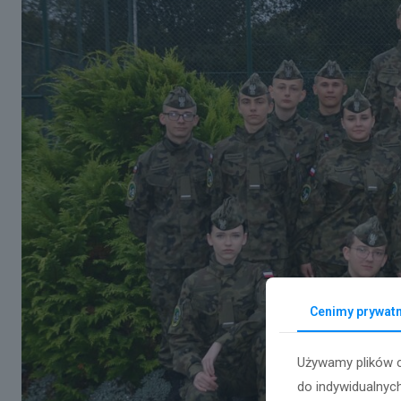
Cenimy prywat
Używamy plików c
do indywidualnych