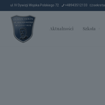
ul. IV Dywizji Wojska Polskiego 72
+48943512133
sekreta
Aktualności
Szkoła