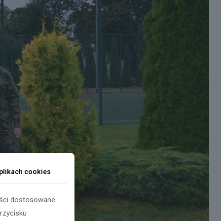
plikach cookies
reści dostosowane
przycisku